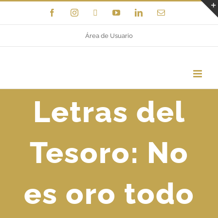
Saltar
Facebook
Instagram
X
YouTube
LinkedIn
Correo
electrónico
al
Área de Usuario
contenido
Letras del
Tesoro: No
es oro todo