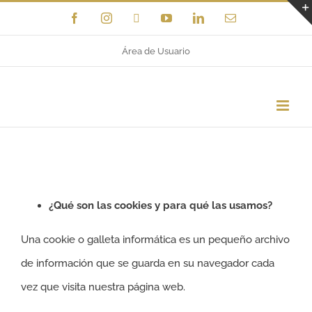
Saltar
Facebook
Instagram
X
YouTube
LinkedIn
Correo
electrónico
al
Área de Usuario
contenido
¿Qué son las cookies y para qué las usamos?
Una cookie o galleta informática es un pequeño archivo
de información que se guarda en su navegador cada
vez que visita nuestra página web.