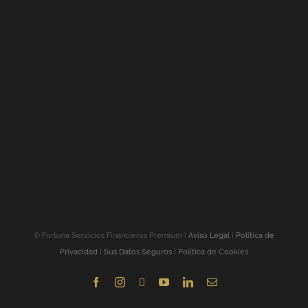
©
Fortuna Servicios Financieros Premium |
Aviso Legal
|
Política de
Privacidad
|
Sus Datos Seguros
|
Política de Cookies
Facebook
Instagram
X
YouTube
LinkedIn
Correo
electrónico