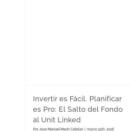
Invertir es Fácil. Planificar es Pro: El Salto del Fondo al Unit Linked
Invertir es Fácil. Planificar
es Pro: El Salto del Fondo
al Unit Linked
Por
Jose Manuel Marín Cebrían
|
marzo 15th, 2026