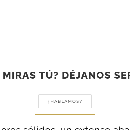
 MIRAS TÚ?
DÉJANOS SE
¿HABLAMOS?
alores sólidos, un extenso ab