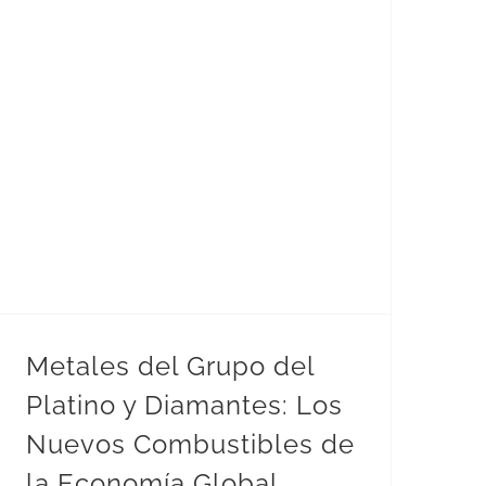
Metales del Grupo del Platino y Diamantes: Los Nuevos Combustibles de la Economía Global
Metales del Grupo del
Platino y Diamantes: Los
Nuevos Combustibles de
la Economía Global