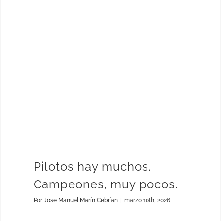
Pilotos hay muchos. Campeones, muy pocos.
Pilotos hay muchos.
Campeones, muy pocos.
Por
Jose Manuel Marín Cebrían
|
marzo 10th, 2026