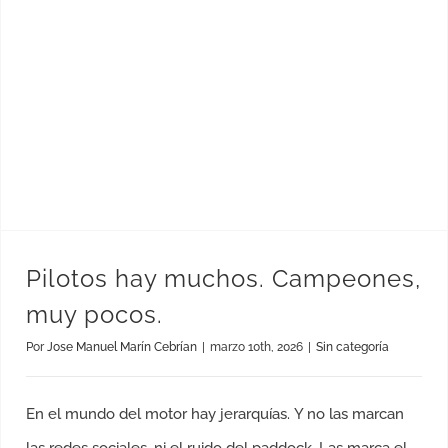
Pilotos hay muchos. Campeones, muy pocos.
Pilotos hay muchos. Campeones,
muy pocos.
Por
Jose Manuel Marín Cebrían
|
marzo 10th, 2026
|
Sin categoría
En el mundo del motor hay jerarquías. Y no las marcan