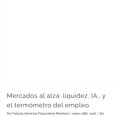
Mercados al alza: liquidez, IA… y el termómetro del empleo
Mercados al alza: liquidez, IA… y
el termómetro del empleo
Por
Fortuna Servicios Financieros Premium
|
enero 28th, 2026
|
Sin