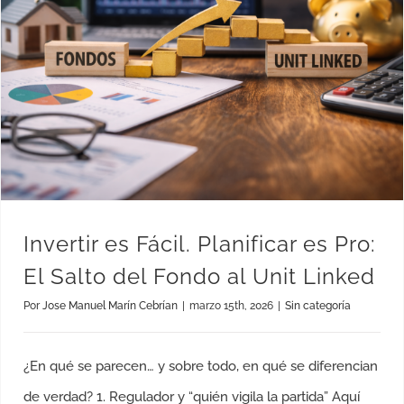
Invertir es Fácil. Planificar es Pro: El Salto del Fondo al Unit Linked
Invertir es Fácil. Planificar es Pro:
El Salto del Fondo al Unit Linked
Por
Jose Manuel Marín Cebrían
|
marzo 15th, 2026
|
Sin categoría
¿En qué se parecen… y sobre todo, en qué se diferencian
de verdad? 1. Regulador y “quién vigila la partida” Aquí