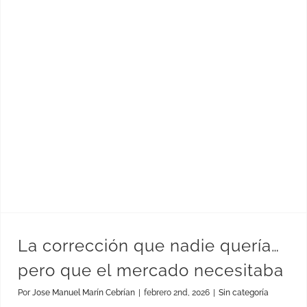
La corrección que nadie quería… pero que el mercado necesitaba
La corrección que nadie quería…
pero que el mercado necesitaba
Por
Jose Manuel Marín Cebrían
|
febrero 2nd, 2026
|
Sin categoría