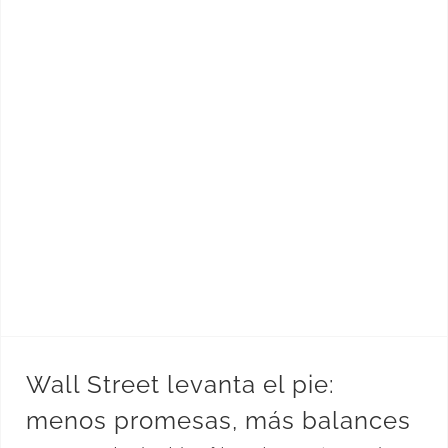
Wall Street levanta el pie: menos promesas, más balances
Wall Street levanta el pie:
menos promesas, más balances