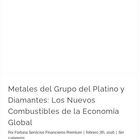
Metales del Grupo del Platino y Diamantes: Los Nuevos Combustibles de la Economía Global
Metales del Grupo del Platino y
Diamantes: Los Nuevos
Combustibles de la Economía
Global
Por
Fortuna Servicios Financieros Premium
|
febrero 7th, 2026
|
Sin
categoría