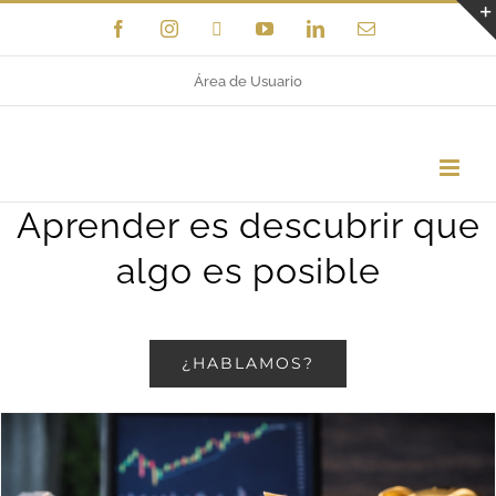
Saltar
Facebook
Instagram
X
YouTube
LinkedIn
Correo
electrónico
al
Área de Usuario
contenido
Aprender es descubrir que
algo es posible
¿HABLAMOS?