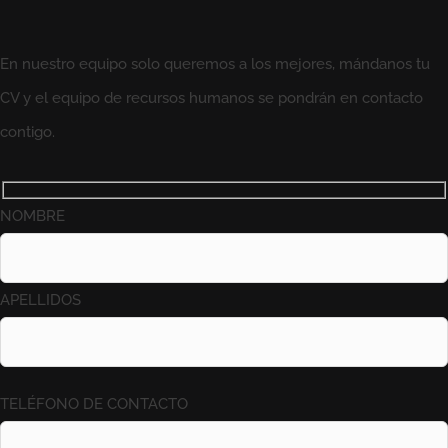
En nuestro equipo solo queremos a los mejores, mándanos tu
CV y el equipo de recursos humanos se pondrán en contacto
contigo.
NOMBRE
APELLIDOS
TELÉFONO DE CONTACTO