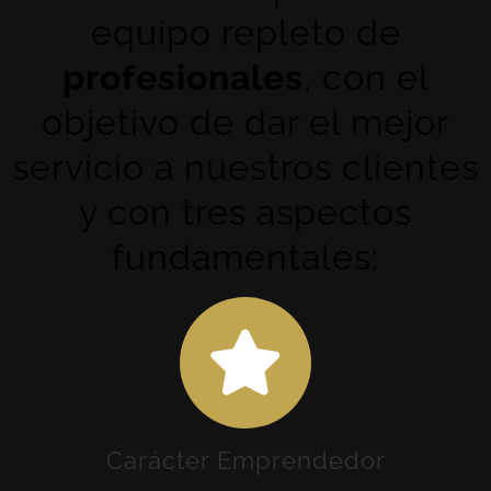
equipo repleto de
profesionales
, con el
objetivo de dar el mejor
servicio a nuestros clientes
y con tres aspectos
fundamentales:
Carácter Emprendedor