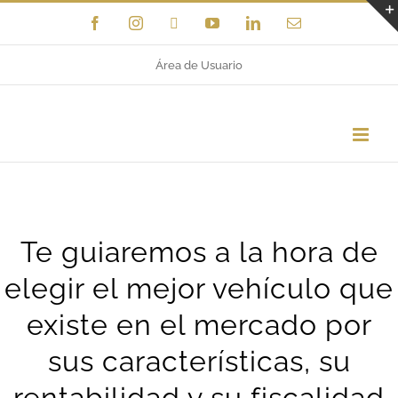
Saltar
Facebook
Instagram
X
YouTube
LinkedIn
Correo
electrónico
al
Área de Usuario
contenido
Te guiaremos a la hora de
elegir el mejor vehículo que
existe en el mercado por
sus características, su
rentabilidad y su fiscalidad