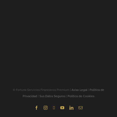
©
Fortuna Servicios Financieros Premium |
Aviso Legal
|
Política de
Privacidad
|
Sus Datos Seguros
|
Política de Cookies
Facebook
Instagram
X
YouTube
LinkedIn
Correo
electrónico