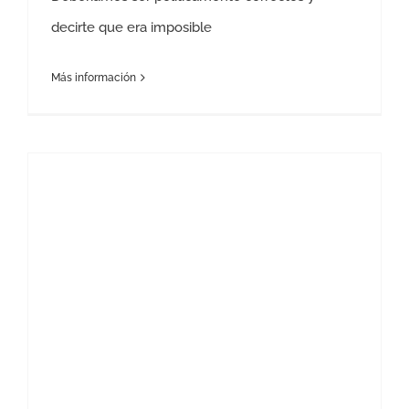
decirte que era imposible
Más información
¿CÓMO ACABAR LO ANTES POSIBLE CON LA HIPOTECA?