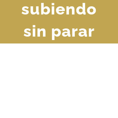
subiendo
sin parar
Ver
imagen
más
grande