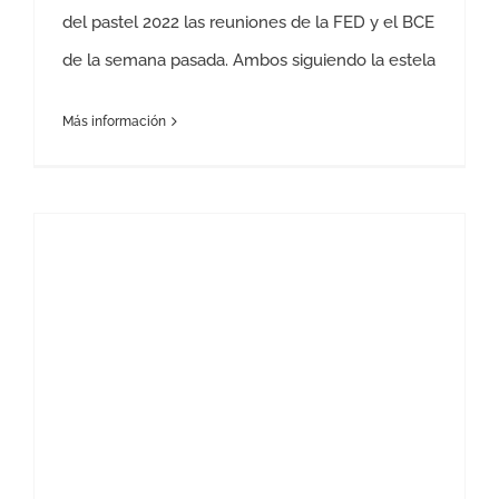
del pastel 2022 las reuniones de la FED y el BCE
de la semana pasada. Ambos siguiendo la estela
Más información
Mercados financieros 4 Diciembre de 2022 – Pensiones: se ríen de nosotros los políticos.