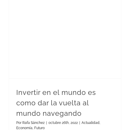
Invertir en el mundo es como dar la vuelta al mundo navegando
Invertir en el mundo es
como dar la vuelta al
mundo navegando
Por
Rafa Sánchez
|
octubre 26th, 2022
|
Actualidad
,
Economía
,
Futuro