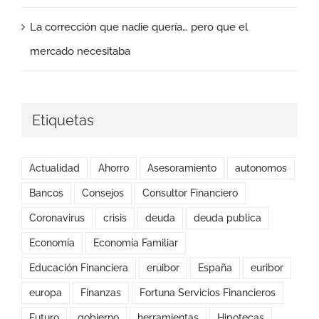
La corrección que nadie quería… pero que el
mercado necesitaba
Etiquetas
Actualidad
Ahorro
Asesoramiento
autonomos
Bancos
Consejos
Consultor Financiero
Coronavirus
crisis
deuda
deuda publica
Economía
Economía Familiar
Educación Financiera
eruibor
España
euribor
europa
Finanzas
Fortuna Servicios Financieros
Futuro
gobierno
herramientas
Hipotecas