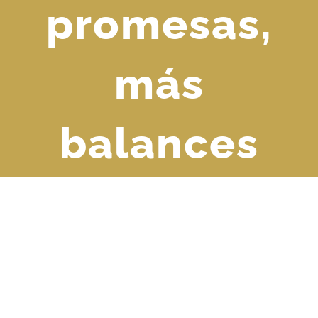
promesas,
más
balances
Ver
imagen
más
grande