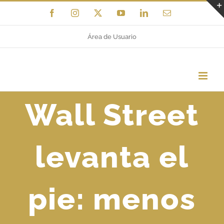
Saltar
Facebook
Instagram
X
YouTube
LinkedIn
Correo
electrónico
al
Área de Usuario
contenido
Wall Street
levanta el
pie: menos