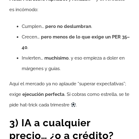
es incómodo:
Cumplen…
pero no deslumbran
.
Crecen…
pero menos de lo que exige un PER 35–
40
.
Invierten…
muchísimo
, y eso empieza a doler en
márgenes y guías.
Aquí el mercado ya no aplaude “superar expectativas”;
exige
ejecución perfecta
. Si cobras como estrella, se te
pide hat-trick cada trimestre
.
3) IA a cualquier
precio… ¿o a crédito?