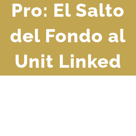
Pro: El Salto
del Fondo al
Unit Linked
Ver
imagen
más
grande