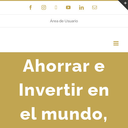
Saltar
Facebook
Instagram
X
YouTube
LinkedIn
Correo
electrónico
al
Área de Usuario
contenido
Ahorrar e
Invertir en
el mundo,