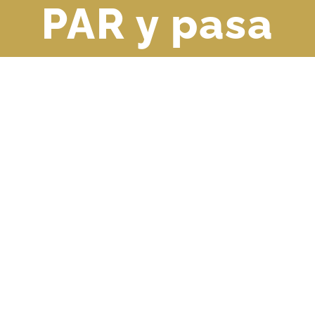
PAR y pasa
Ver
imagen
más
grande