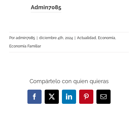
Admin7085
Por
admin7085
|
diciembre 4th, 2024
|
Actualidad
,
Economía
,
Economía Familiar
Compártelo con quien quieras
Facebook
X
LinkedIn
Pinterest
Correo
electrónico
Artículos relacionados