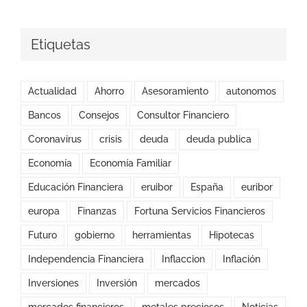
Etiquetas
Actualidad
Ahorro
Asesoramiento
autonomos
Bancos
Consejos
Consultor Financiero
Coronavirus
crisis
deuda
deuda publica
Economía
Economía Familiar
Educación Financiera
eruibor
España
euribor
europa
Finanzas
Fortuna Servicios Financieros
Futuro
gobierno
herramientas
Hipotecas
Independencia Financiera
Inflaccion
Inflación
Inversiones
Inversión
mercados
mercados financieros
metales preciosos
Noticias