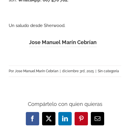
son.
WhatsApp:
607 470 782.
Un saludo desde Sherwood.
Jose Manuel Marín Cebrían
Por
Jose Manuel Marín Cebrían
|
diciembre 3rd, 2025
|
Sin categoría
Compártelo con quien quieras
Facebook
X
LinkedIn
Pinterest
Correo
electrónico