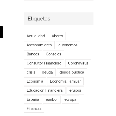
Etiquetas
t
orreo
Actualidad
Ahorro
lectrónico
Asesoramiento
autonomos
Bancos
Consejos
Consultor Financiero
Coronavirus
crisis
deuda
deuda publica
Economía
Economía Familiar
Educación Financiera
eruibor
España
euribor
europa
Finanzas