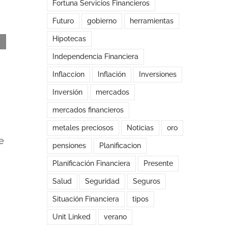
Fortuna Servicios Financieros
Futuro
gobierno
herramientas
Hipotecas
Independencia Financiera
Inflaccion
Inflación
Inversiones
Inversión
mercados
mercados financieros
Desmontando las mentiras sobre SilverGold
metales preciosos
Noticias
oro
e
Patrimonio
pensiones
Planificacion
octubre 1st, 2025
|
Sin comentarios
Planificación Financiera
Presente
Salud
Seguridad
Seguros
Situación Financiera
tipos
Unit Linked
verano