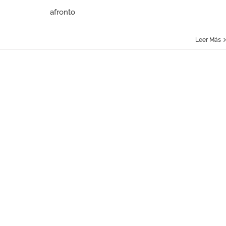
afronto
Leer Más
EMPRESARIOS VS CORONAVIRUS: CAPÍTULO 2