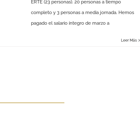
ERTE (23 personas). 20 personas a tiempo
completo y 3 personas a media jornada. Hemos
pagado el salario íntegro de marzo a
Leer Más
¿Futuro o Presente?
Protege lo que tienes mientras persigues lo
que quieres. El dinero no toma las