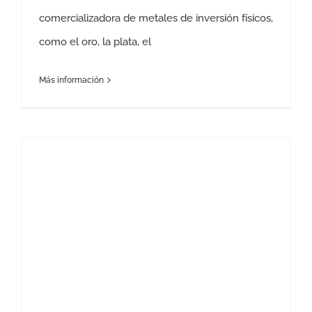
comercializadora de metales de inversión físicos,
como el oro, la plata, el
Más información
La Trampa del Dinero ‘Seguro’: Fondos Monetarios Bajo la Lupa