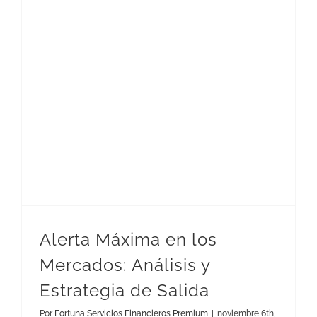
Alerta Máxima en los Mercados: Análisis y Estrategia de Salida
Alerta Máxima en los
Mercados: Análisis y
Estrategia de Salida
Por
Fortuna Servicios Financieros Premium
|
noviembre 6th,