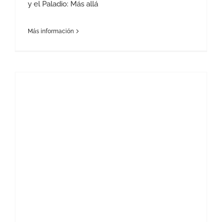
y el Paladio: Más allá
Más información
Mercados al alza: liquidez, IA… y el termómetro del empleo