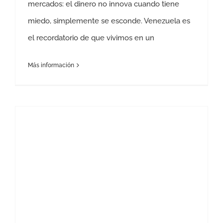
mercados: el dinero no innova cuando tiene
miedo, simplemente se esconde. Venezuela es
el recordatorio de que vivimos en un
Más información
El Titanic se hunde y tú cuentas ramas. ¡Aprende a descorrelacionar o nada!