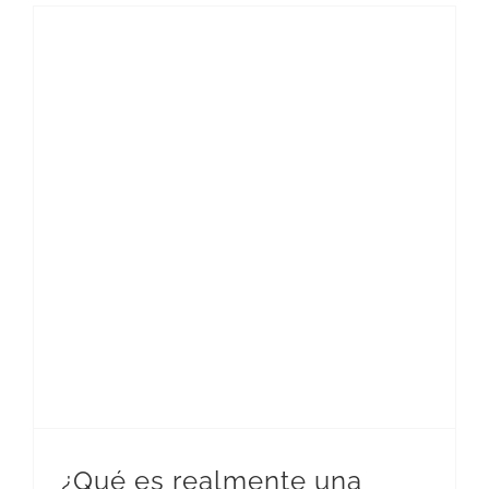
¿Qué es realmente una planificación financiera?
¿Qué es realmente una