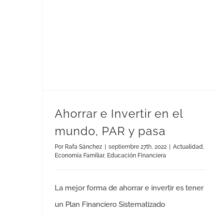
Ahorrar e Invertir en el mundo, PAR y pasa
Ahorrar e Invertir en el
mundo, PAR y pasa
Por
Rafa Sánchez
|
septiembre 27th, 2022
|
Actualidad
,
Economía Familiar
,
Educación Financiera
La mejor forma de ahorrar e invertir es tener
un Plan Financiero Sistematizado