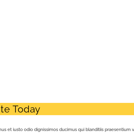
te Today
us et iusto odio dignissimos ducimus qui blanditiis praesentium 