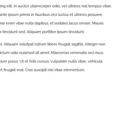
g elit. In auctor ullamcorper odio, vel ultrices nisl tempus vitae.
 ante ipsum primis in faucibus orci luctus et ultrices posuere
cinia enim vitae nulla dapibus, et sodales lacus ornare. Mauris
 tincidunt sed. Aliquam porttitor ipsum tincidunt.
. Aliquam volutpat rutrum libero feugiat sagittis. Integer non
ictum odio euismod sit amet. Maecenas venenatis orci risus,
um purus. Ut et felis cursus, vulputate nulla vitae, vehicula
et feugiat erat. Cras suscipit nisi vitae elementum.