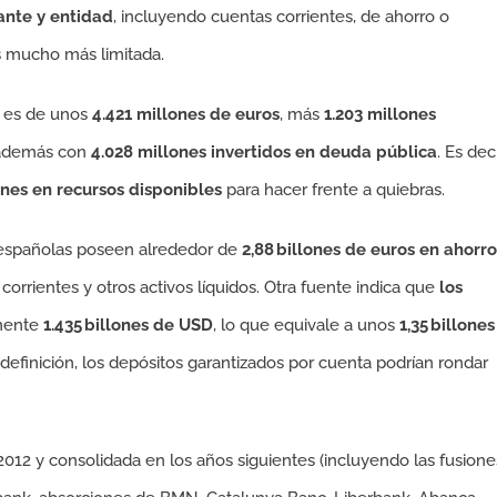
ante y entidad
, incluyendo cuentas corrientes, de ahorro o
s mucho más limitada.
o es de unos
4.421 millones de euros
, más
1.203 millones
 además con
4.028 millones invertidos en deuda pública
. Es deci
ones en recursos disponibles
para hacer frente a quiebras.
as españolas poseen alrededor de
2,88 billones de euros en ahorro
corrientes y otros activos líquidos. Otra fuente indica que
los
mente
1.435 billones de USD
, lo que equivale a unos
1,35 billones
efinición, los depósitos garantizados por cuenta podrían rondar
2012 y consolidada en los años siguientes (incluyendo las fusione