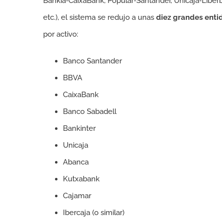
Bankia‑CaixaBank, Popular‑Santander, Unicaja‑Liber
etc.), el sistema se redujo a unas
diez grandes enti
por activo:
Banco Santander
BBVA
CaixaBank
Banco Sabadell
Bankinter
Unicaja
Abanca
Kutxabank
Cajamar
Ibercaja (o similar)