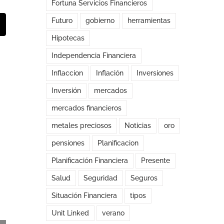
Fortuna Servicios Financieros
Futuro
gobierno
herramientas
t
orreo
lectrónico
Hipotecas
Independencia Financiera
Inflaccion
Inflación
Inversiones
Inversión
mercados
mercados financieros
metales preciosos
Noticias
oro
pensiones
Planificacion
Planificación Financiera
Presente
Salud
Seguridad
Seguros
Situación Financiera
tipos
Unit Linked
verano