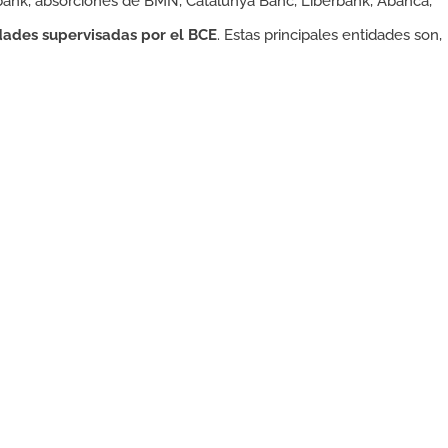
bank, absorciones de BMN, Catalunya Banc, Liberbank, Abanca,
dades supervisadas por el BCE
. Estas principales entidades son,