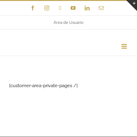
Saltar
Facebook
Instagram
X
YouTube
LinkedIn
Correo
electrónico
al
Área de Usuario
contenido
[customer-area-private-pages /]