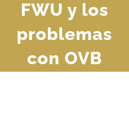
FWU y los
problemas
con OVB
Ver
imagen
más
grande