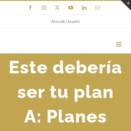
Saltar
Facebook
Instagram
X
YouTube
LinkedIn
Correo
electrónico
al
Área de Usuario
contenido
Este debería
ser tu plan
A: Planes