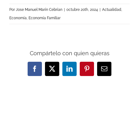
Por
Jose Manuel Marín Cebrían
|
octubre 20th, 2024
|
Actualidad
,
Economía
,
Economía Familiar
Compártelo con quien quieras
Facebook
X
LinkedIn
Pinterest
Correo
electrónico
Artículos relacionados