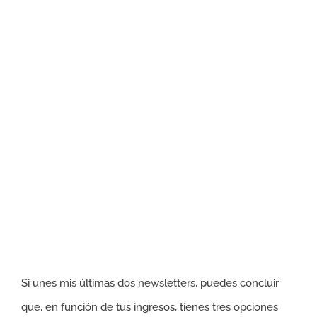
imagen
más
grande
Si unes mis últimas dos newsletters, puedes concluir
que, en función de tus ingresos, tienes tres opciones