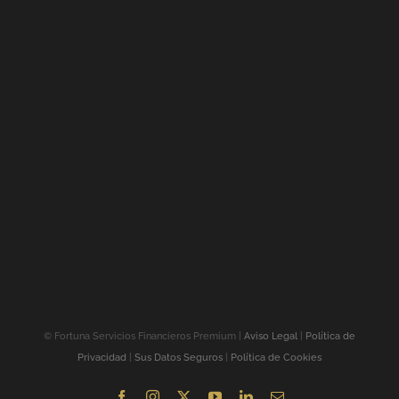
©
Fortuna Servicios Financieros Premium |
Aviso Legal
|
Política de
Privacidad
|
Sus Datos Seguros
|
Política de Cookies
Facebook
Instagram
X
YouTube
LinkedIn
Correo