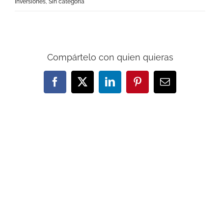
Inversiones
,
Sin categoría
Compártelo con quien quieras
Facebook
X
LinkedIn
Pinterest
Correo
electrónico
Artículos relacionados