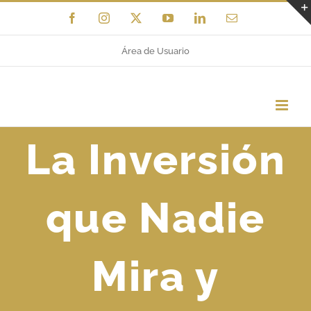
Saltar
Facebook
Instagram
X
YouTube
LinkedIn
Correo
electrónico
al
Área de Usuario
contenido
La Inversión
que Nadie
Mira y