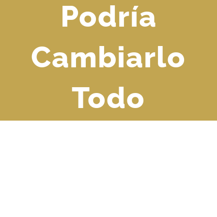
Podría
Cambiarlo
Todo
Ver
imagen
más
grande