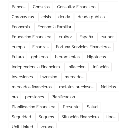
Bancos
Consejos
Consultor Financiero
Coronavirus
crisis
deuda
deuda publica
Economía
Economía Familiar
Educación Financiera
eruibor
España
euribor
europa
Finanzas
Fortuna Servicios Financieros
Futuro
gobierno
herramientas
Hipotecas
Independencia Financiera
Inflaccion
Inflación
Inversiones
Inversión
mercados
mercados financieros
metales preciosos
Noticias
oro
pensiones
Planificacion
Planificación Financiera
Presente
Salud
Seguridad
Seguros
Situación Financiera
tipos
Unit Linked
verano